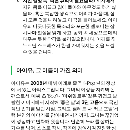
지친 일상 속, 작은 휴식이 필요할 때:
회사에서
지친 몸을 이끌고 집에 돌아와 아무것도 하기 싫
을 때, 혹은 복잡한 생각으로 머리가 아플 때, 잠
시 모든 것을 내려놓고 이 곡을 들어보세요. 아이
유의 나긋나긋한 목소리와 포근한 멜로디는 잠
시나마 현실을 잊게 하고, 동화 속 세상으로 데려
다주는 듯한 착각을 불러일으킵니다. 어깨를 짓
누르던 스트레스가 한결 가벼워지는 것을 느낄
수 있을 겁니다.
아이유, 그 이름이 가진 의미
아이유는
2008년
데뷔 이래로 줄곧 K-Pop 씬의 정상
에 서 있는 아티스트입니다. 그녀의 여정을 지켜봐 온
팬으로서, 데뷔 초 ‘Boo’나 ‘마쉬멜로우’ 같은 귀엽고 발
랄한 이미지에서 시작해 ‘좋은 날’의
3단 고음
으로 국민
적인 인기를 얻던 시절, 그리고 ‘팔레트’나 ‘러브 포엠’처
럼 본인의 이야기를 담아내던 시기까지, 그녀는 끊임없
이 성장하고 변화해 왔습니다. 단순히 노래를 잘하는
가수를 넘어, 스스로 작사, 작곡에 참여하며 진정한 싱