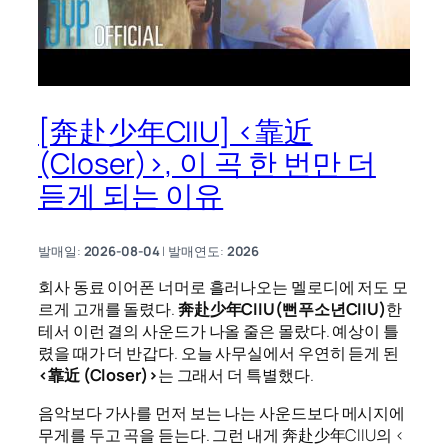
[奔赴少年CIIU] <靠近
(Closer)>, 이 곡 한 번만 더
듣게 되는 이유
발매일:
2026-08-04
| 발매연도:
2026
회사 동료 이어폰 너머로 흘러나오는 멜로디에 저도 모
르게 고개를 돌렸다.
奔赴少年CIIU(뻔푸소년CIIU)
한
테서 이런 결의 사운드가 나올 줄은 몰랐다. 예상이 틀
렸을 때가 더 반갑다. 오늘 사무실에서 우연히 듣게 된
<靠近 (Closer)>
는 그래서 더 특별했다.
음악보다 가사를 먼저 보는 나는 사운드보다 메시지에
무게를 두고 곡을 듣는다. 그런 내게 奔赴少年CIIU의 <