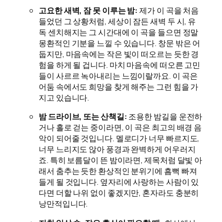
고요한 새벽, 잠 못 이루는 밤:
제가 이 곡을 처음
들었던 그 상황처럼, 세상이 잠든 새벽 두 시, 유
독 센치해지는 그 시간대에 이 곡을 들으면 정말
몽환적인 기분을 느낄 수 있습니다. 창문 밖은 어
둡지만, 마음속에는 작은 빛이 떠오르는 듯한 경
험을 하게 될 겁니다. 마치 마음속에 떠오른 고민
들이 사르르 녹아내리는 느낌이랄까요. 이 곡은
어둠 속에서도 희망을 찾게 해주는 그런 힘을 가
지고 있습니다.
밤 드라이브, 또는 산책길:
조용한 밤길을 운전하
거나 홀로 걷는 중이라면, 이 곡은 최고의 배경 음
악이 되어줄 것입니다. 멜로디가 너무 빠르지도,
너무 느리지도 않아 풍경과 완벽하게 어우러지
죠. 특히 보름달이 뜬 밤이라면, 제목처럼 달빛 아
래서 춤추는 듯한 환상적인 분위기에 흠뻑 빠져
들게 될 것입니다. 옆자리에 사랑하는 사람이 있
다면 더할 나위 없이 좋겠지만, 혼자라도 충분히
낭만적입니다.