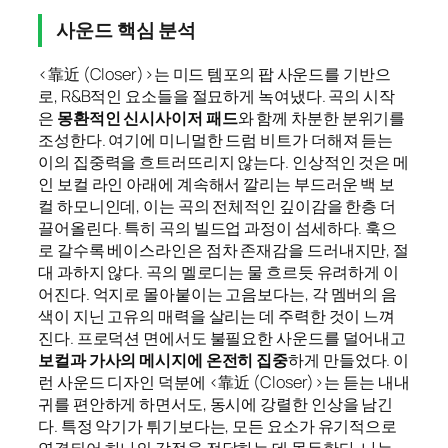
사운드 핵심 분석
<靠近 (Closer)>는 미드 템포의 팝 사운드를 기반으
로, R&B적인 요소들을 절묘하게 녹여냈다. 곡의 시작
은
몽환적인 신시사이저 패드
와 함께 차분한 분위기를
조성한다. 여기에 미니멀한 드럼 비트가 더해져 듣는
이의 집중력을 흐트러뜨리지 않는다. 인상적인 것은 메
인 보컬 라인 아래에 계속해서 깔리는 부드러운 백 보
컬 하모니인데, 이는 곡의 전체적인 깊이감을 한층 더
끌어올린다. 특히 곡의 빌드업 과정이 섬세하다. 훅으
로 갈수록 베이스라인은 점차 존재감을 드러내지만, 절
대 과하지 않다. 곡의 멜로디는 물 흐르듯 유려하게 이
어진다. 억지로 몰아붙이는 고음보다는, 각 멤버의 음
색이 지닌 고유의 매력을 살리는 데 주력한 것이 느껴
진다. 프로덕션 면에서도 불필요한 사운드를 덜어내고
보컬과 가사의 메시지에 온전히 집중
하게 만들었다. 이
런 사운드 디자인 덕분에 <靠近 (Closer)>는 듣는 내내
귀를 편안하게 하면서도, 동시에 강렬한 인상을 남긴
다. 특정 악기가 튀기보다는, 모든 요소가 유기적으로