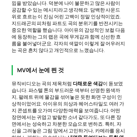
낌을 받았습니다. 덕분에 나이 불문하고 많은 사람이
공감할 수 있는 메시지라고 생각해요. 담백한 사운드
위로 흐르는 이 진심 어린 고백이 정말 인상적이었죠.
지드래곤의 피처링 파트도 곡의 분위기를 반전시키는
중요한 역할을 했습니다. 아이유의 감성적인 보컬 다음
에 등장하는 그의 랩은 곡에 무게감과 함께 신선한 흐
름을 불어넣더군요. 각자의 색깔이 이렇게 잘 어우러지
는 곡은 흔치 않다고 개인적으로 느꼈습니다.
MV에서 눈에 띈 것
뮤직비디오는 곡의 제목처럼
다채로운 색감
이 돋보였
습니다. 파스텔 톤의 부드러운 색부터 선명한 원색까
지, 팔레트 위에 물감을 섞어놓은 듯한 화면 구성이 인
상적이었어요. 아이유의 의상과 헤어스타일도 여러 가
지 콘셉트를 오가며 다양한 매력을 보여줍니다. 어떤
장면에서는 귀엽고 발랄한 소녀 같다가도, 또 다른 장
면에서는 성숙하고 차분한 모습으로 변하죠. 특히, 자
신을 그려놓은 그림 앞에서 고민하거나, 카메라를 응시