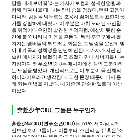
맘을 내게 보여줘”라는 가사가 보컬의 섬세한 떨림과
함께 터져 나올 때, 나는 잠시 숨을 멈췄다. 뻔한 고음이
아니라, 감정을 억누르듯 조용히 끓어오르는 표현이 귓
가를 강렬하게 때렸다. 이 부분은 마치 오래된 사진첩
을 뒤적이다 우연히 발견한 추억처럼, 예상치 못한 순
간에 불쑥 나타나 마음을 흔든다. 특히 후렴구에서 펼
쳐지는 멤버들의 부드러운 화음은 그 떨림을 온전히 받
아내며 곡의 정체성을 단단히 만든다. 가사가 지닌 진
솔한 메시지가 보컬의 완급 조절과 만나 시너지를 내는
지점이다. 뻔푸소년CIIU는 메시지에 진심인 그룹이라
는 느낌을 받았다. 개인적으로는 이 부분이 곡 전체의
하이라이트라고 생각한다. 그 한 문장 때문에 다시 듣
게 되는 마법을 지녔다. 내 기준엔 단순한 멜로디 이상
이었다.
奔赴少年CIIU, 그들은 누구인가
奔赴少年CIIU(뻔푸소년CIIU)
는 JYP에서 야심 차게
선보인 보이그룹이다. 이름부터 ‘소년의 질주’ 혹은 ‘소