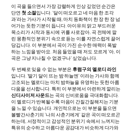
이 곡을 들으면서 가장 강렬하게 인상 깊었던 순간은
단연
첫 소절
입니다. ‘달이 떠오르고 네 마음 한 조각
과’라는 가사가 시작될 때, 마치 동화책이 한 장 한 장 넘
어가는 듯한 기분이 듭니다. 아이유의 맑고 부드러운
목소리가 시작과 동시에 귀를 사로잡아, 곡 전체에 깔
린 몽환적인 분위기 속으로 듣는 이를 자연스럽게 끌어
당깁니다. 이 부분에서 곡이 가진 순수한 매력이 폭발
하는 느낌을 받아요. 처음 들었을 때 저도 모르게 ‘아, 이
곡은 그냥 지나칠 수 없겠구나’ 싶었습니다.
두 번째로 잊을 수 없는 부분은
후렴구의 멜로디 라인
입니다. ‘딸기 달이 뜨는 밤 하늘엔’ 이라는 가사와 함께
고조되는 멜로디는 마치 밤하늘을 유영하는 듯한 아름
다움을 선사합니다. 특히 이 부분에서 아련하게 깔리는
신디사이저 사운드
는 곡의 신비로움을 극대화합니다.
이 멜로디가 반복될수록 마음이 간질간질해지는 기분
을 느낄 수 있습니다. 개인적으로는 이 부분을 들으면
볼빨간사춘기의 ‘나의 사춘기에게’ 같은 곡이 떠오르곤
하는데, 서정적이고 감성적인 분위기 속에서 느껴지는
특유의 순수하고 아름다운 공감대가 비슷하게 다가와