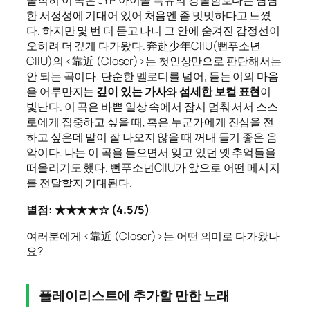
솔직히 이 곡은 JYP 아이돌 특유의 강렬함보다는 담담
한 서정성에 기대어 있어 처음엔 좀 밋밋하다고 느꼈
다. 하지만 몇 번 더 듣고 나니 그 안에 숨겨진 감정선이
오히려 더 깊게 다가왔다. 奔赴少年CIIU(뻔푸소년
CIIU)의 <靠近 (Closer)>는 첫인상만으로 판단해서는
안 되는 곡이다. 단순한 멜로디를 넘어, 듣는 이의 마음
을 어루만지는
깊이 있는 가사
와
섬세한 보컬 표현
이
빛난다. 이 곡은 바쁜 일상 속에서 잠시 멈춰 서서 스스
로에게 집중하고 싶을 때, 혹은 누군가에게 진심을 전
하고 싶은데 말이 잘 나오지 않을 때 꺼내 들기 좋은 음
악이다. 나는 이 곡을 들으면서 잊고 있던 옛 추억들을
떠올리기도 했다. 뻔푸소년CIIU가 앞으로 어떤 메시지
를 전달할지 기대된다.
별점: ★★★★☆ (4.5/5)
여러분에게 <靠近 (Closer)>는 어떤 의미로 다가왔나
요?
플레이리스트에 추가할 만한 노래