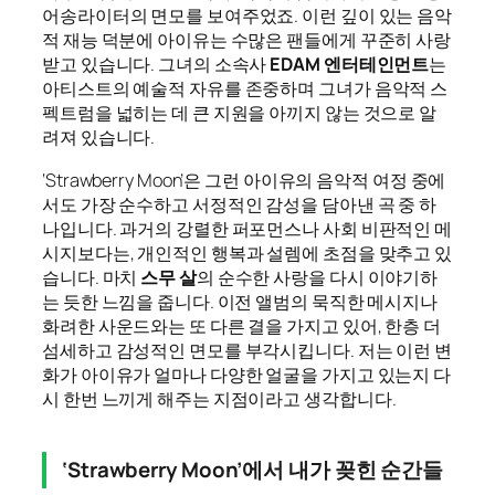
어송라이터의 면모를 보여주었죠. 이런 깊이 있는 음악
적 재능 덕분에 아이유는 수많은 팬들에게 꾸준히 사랑
받고 있습니다. 그녀의 소속사
EDAM 엔터테인먼트
는
아티스트의 예술적 자유를 존중하며 그녀가 음악적 스
펙트럼을 넓히는 데 큰 지원을 아끼지 않는 것으로 알
려져 있습니다.
‘Strawberry Moon’은 그런 아이유의 음악적 여정 중에
서도 가장 순수하고 서정적인 감성을 담아낸 곡 중 하
나입니다. 과거의 강렬한 퍼포먼스나 사회 비판적인 메
시지보다는, 개인적인 행복과 설렘에 초점을 맞추고 있
습니다. 마치
스무 살
의 순수한 사랑을 다시 이야기하
는 듯한 느낌을 줍니다. 이전 앨범의 묵직한 메시지나
화려한 사운드와는 또 다른 결을 가지고 있어, 한층 더
섬세하고 감성적인 면모를 부각시킵니다. 저는 이런 변
화가 아이유가 얼마나 다양한 얼굴을 가지고 있는지 다
시 한번 느끼게 해주는 지점이라고 생각합니다.
‘Strawberry Moon’에서 내가 꽂힌 순간들