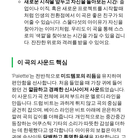
새로운 시작을 앞두고 자신을 돌아보는 시간:
졸
업이나 이직, 혹은 새로운 프로젝트를 시작할 때
처럼 인생의 전환점에서 이 곡은 좋은 친구가 되
어줄 수 있습니다. 스물다섯의 아이유가 자신을
찾아가는 이야기처럼, 우리도 이 곡을 통해 스스
로의 ‘색깔’을 찾아보는 시간을 가질 수 있을 겁니
다. 잔잔한 위로와 격려를 받을 수 있어요.
이 곡의 사운드 핵심
‘Palette’는 전반적으로
미드템포의 리듬
을 유지하며
편안함을 선사합니다. 처음 들었을 때 가장 귀에 들어
왔던 건
깔끔하고 경쾌한 신시사이저 사운드
였습니다.
이 사운드가 곡 전체에 퍼져 부드러운 멜로디 라인을
만듭니다. 드럼 비트는 과하게 튀지 않고 곡의 중심을
굳건히 잡으며, 베이스 라인은 비트 아래에 은은하게
깔려 곡의 깊이를 더해줍니다. 개인적으로는 중간중간
등장하는 어쿠스틱 기타의 소리가 따뜻한 감성을 더하
는 데 한몫했다고 생각합니다. 아이유의 보컬은 마치
귀에 속삭이듯
담백하고 투명한 음색
을 자랑합니다. 고