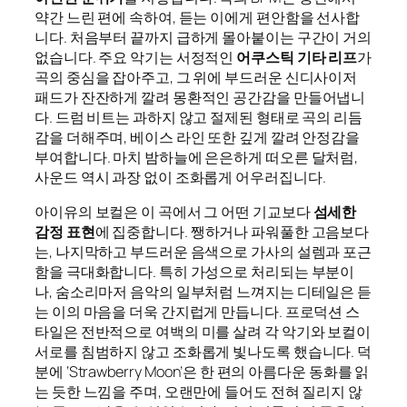
약간 느린 편에 속하여, 듣는 이에게 편안함을 선사합
니다. 처음부터 끝까지 급하게 몰아붙이는 구간이 거의
없습니다. 주요 악기는 서정적인
어쿠스틱 기타 리프
가
곡의 중심을 잡아주고, 그 위에 부드러운 신디사이저
패드가 잔잔하게 깔려 몽환적인 공간감을 만들어냅니
다. 드럼 비트는 과하지 않고 절제된 형태로 곡의 리듬
감을 더해주며, 베이스 라인 또한 깊게 깔려 안정감을
부여합니다. 마치 밤하늘에 은은하게 떠오른 달처럼,
사운드 역시 과장 없이 조화롭게 어우러집니다.
아이유의 보컬은 이 곡에서 그 어떤 기교보다
섬세한
감정 표현
에 집중합니다. 쨍하거나 파워풀한 고음보다
는, 나지막하고 부드러운 음색으로 가사의 설렘과 포근
함을 극대화합니다. 특히 가성으로 처리되는 부분이
나, 숨소리마저 음악의 일부처럼 느껴지는 디테일은 듣
는 이의 마음을 더욱 간지럽게 만듭니다. 프로덕션 스
타일은 전반적으로 여백의 미를 살려 각 악기와 보컬이
서로를 침범하지 않고 조화롭게 빛나도록 했습니다. 덕
분에 ‘Strawberry Moon’은 한 편의 아름다운 동화를 읽
는 듯한 느낌을 주며, 오랜만에 들어도 전혀 질리지 않