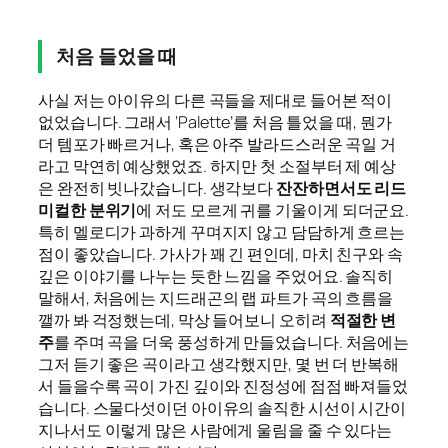
처음 들었을 때
사실 저는 아이유의 다른 곡들을 제대로 들어본 적이
없었습니다. 그래서 ‘Palette’를 처음 틀었을 때, 뭔가
더 템포가 빠르거나, 혹은 아주 발라드스러운 곡일 거
라고 막연히 예상했었죠. 하지만 첫 소절부터 제 예상
은 완전히 빗나갔습니다. 생각보다
잔잔하면서도 리드
미컬한 분위기
에 저도 모르게 귀를 기울이게 되더군요.
특히 멜로디가 과하게 꾸며지지 않고 담담하게 흐르는
점이 좋았습니다. 가사가 꽤 긴 편인데, 마치 친구와 속
깊은 이야기를 나누는 듯한 느낌을 주었어요. 솔직히
말해서, 처음에는 지드래곤의 랩 파트가 곡의 흐름을
깰까 봐 걱정했는데, 막상 들어보니 오히려
적절한 변
주
를 주며 곡을 더욱 풍성하게 만들었습니다. 처음에는
그저 듣기 좋은 곡이라고 생각했지만, 몇 번 더 반복해
서 들을수록 곡이 가진 깊이와 진정성에 점점 빠져들었
습니다. 스물다섯이던 아이유의 솔직한 시선이 시간이
지나서도 이렇게 많은 사람에게 울림을 줄 수 있다는