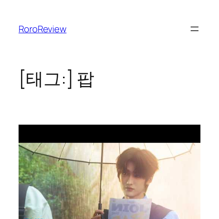
콘
텐
RoroReview
츠
로
바
로
[태그:]
팝
가
기