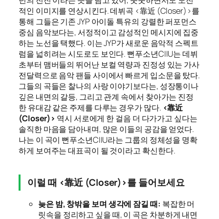
년의 전진’이라는 뜻을 담고 있어, 풋풋하면서도 도전
적인 이미지를 연상시킨다. 데뷔곡 <靠近 (Closer)>를
통해 그들은 기존 JYP 아이돌 특유의 강렬한 퍼포먼스
중심 음악보다는, 서정적이고 감성적인 메시지에 집중
하는 노선을 택했다. 이는 JYP가 새로운 음악적 스펙트
럼을 넓히려는 시도로도 보인다. 뻔푸소년CIIU는 데뷔
초부터 맴버들의 뛰어난 보컬 역량과 진정성 있는 가사
전달력으로 음악 팬들 사이에서 빠르게 입소문을 탔다.
그들의 곡들은 찰나의 사랑 이야기보다는, 성장통이나
깊은 내면의 갈등, 그리고 관계 속에서 찾아가는 진정
한 유대감 같은 주제를 다루는 경우가 많다.
<靠近
(Closer)>
역시 서로에게 한 걸음 더 다가가고 싶다는
솔직한 마음을 담아내며, 많은 이들의 공감을 얻었다.
나는 이 곡이 뻔푸소년CIIU라는 그룹의 정체성을 명확
하게 보여주는 대표곡이 될 것이라고 확신한다.
이럴 때 <靠近 (Closer)>를 들어보세요
늦은 밤, 창밖을 보며 생각에 잠길 때:
복잡한 머
릿속을 정리하고 싶을 때, 이 곡은 차분하게 내면